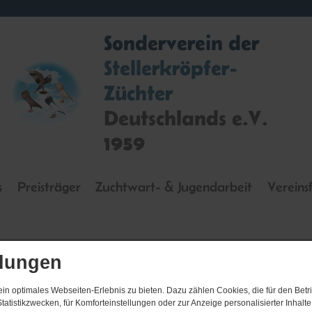
Sonderverein der
Stellerkröpfer-
Züchter
Deutschlands e.V.
1959
s
Preisträger
Zuchtwart- & Jugendarbeit
Vereins
llungen
n optimales Webseiten-Erlebnis zu bieten. Dazu zählen Cookies, die für den Betri
Besucher:
4630
tatistikzwecken, für Komforteinstellungen oder zur Anzeige personalisierter Inhalt
-
A
+