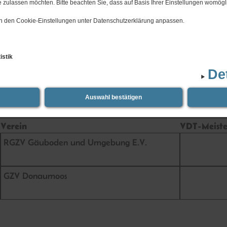
 zulassen möchten. Bitte beachten Sie, dass auf Basis Ihrer Einstellungen womögli
 in den Cookie-Einstellungen unter Datenschutzerklärung anpassen.
istik
De
Auswahl bestätigen
Verein
VDT-Meister
RGZV Gäuboden und Umgebung E.V.
GZV Donaumoos