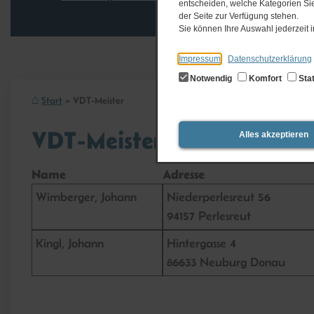
entscheiden, welche Kategorien Sie
der Seite zur Verfügung stehen.
Sie können Ihre Auswahl jederzeit
Impressum
Datenschutzerklärung
Notwendig
Komfort
Stat
Start
VDT-Meister
VDT-Meister
Alles akzeptieren
Name
Adresse
Wimberger, Johann
Niederperlesreut 56
94157 Perlesreut
Kingl, Johann
Hintergasse 4
86633 Neuburg Donau