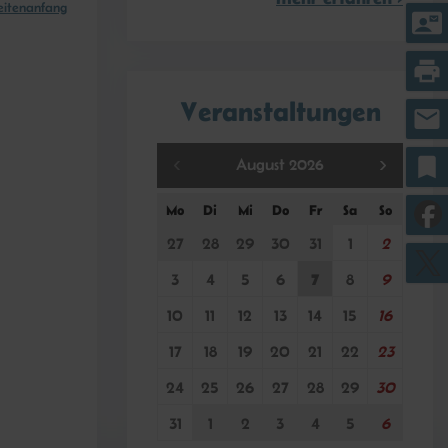
itenanfang
contact_mail
print
Veranstaltungen
mail
bookmark
August 2026
Mo
Di
Mi
Do
Fr
Sa
So
27
28
29
30
31
1
2
7
3
4
5
6
8
9
10
11
12
13
14
15
16
17
18
19
20
21
22
23
24
25
26
27
28
29
30
31
1
2
3
4
5
6